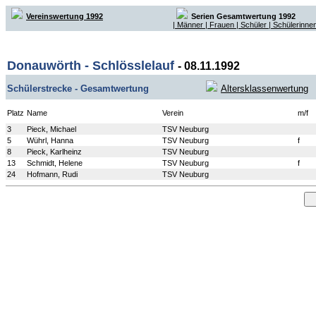
Vereinswertung 1992
Serien Gesamtwertung 1992
| Männer
| Frauen
| Schüler
| Schülerinnen
Donauwörth - Schlösslelauf
- 08.11.1992
Schülerstrecke - Gesamtwertung
Altersklassenwertung
Platz
Name
Verein
m/f
3
Pieck, Michael
TSV Neuburg
5
Wührl, Hanna
TSV Neuburg
f
8
Pieck, Karlheinz
TSV Neuburg
13
Schmidt, Helene
TSV Neuburg
f
24
Hofmann, Rudi
TSV Neuburg