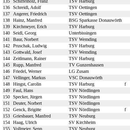
135
Schiffelholz, Franz
TSV Harburg
136
Schreidl, Adolf
TSV Oettingen
137
Angerer, Friedrich
TSV Oettingen
138
Hainz, Manfred
BSG Sparkasse Donauwörth
139
Kirchmeyer, Erich
TSV Harburg
140
Seidl, Georg
Unterbissingen
141
Baur, Norbert
TSV Wemding
142
Pruschak, Ludwig
TSV Harburg
143
Gottwald, Josef
TSV Wemding
144
Zeitlmann, Rainer
TSV Harburg
145
Rupp, Manfred
TV Gunzenhausen
146
Friedel, Werner
LG Zusam
147
Vellinger, Markus
VSC Donauwörth
148
Hingst, Carolin
TSV Harburg
f
149
Faul, Hans
TSV Nördlingen
150
Specker, Jürgen
TSV Nördlingen
151
Deuter, Norbert
TSV Nördlingen
152
Genck, Brigitte
TSV Nördlingen
f
153
Griesbauer, Manfred
TSV Neuburg
154
Haag, Ulrich
SV Kirchheim
155
Vollmeier, Sepp
TSV Neuburg