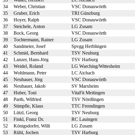
34
Weber, Christian
VSC Donauwörth
35
Gruber, Erich
TRI Günzburg
36
Hoyer, Ralph
VSC Donauwörth
37
Steichele, Anton
LG Zusam
38
Bock, Georg
VSC Donauwörth
39
Tochtermann, Rainer
LG Zusam
40
Sandmeier, Josef
Spvgg Herblingen
41
Schmid, Bernhard
TSV Neuburg
42
Lanzer, Hans-Jörg
TSV Harburg
43
Weidel, Roland
LG Warching/Wittesheim
44
Wohlmann, Peter
LC Aichach
45
Neubauer, Jörg
VSC Donauwörth
46
Neubauer, Jakob
SV Marxheim
47
Huber, Toni
VitaFit Meitingen
48
Parth, Wilfried
TSV Nördlingen
49
Stimpfle, Klaus
TTC Fremdingen
50
Lützl, Georg
TSV Neuburg
51
Finkl, Franz Dr.
RC Lauingen
52
Königsdorfer, Willi
LG Zusam
53
Rühl, Jochen
TSV Harburg