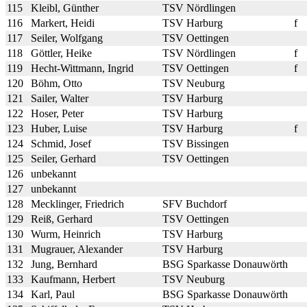
115
Kleibl, Günther
TSV Nördlingen
116
Markert, Heidi
TSV Harburg
f
117
Seiler, Wolfgang
TSV Oettingen
118
Göttler, Heike
TSV Nördlingen
f
119
Hecht-Wittmann, Ingrid
TSV Oettingen
f
120
Böhm, Otto
TSV Neuburg
121
Sailer, Walter
TSV Harburg
122
Hoser, Peter
TSV Harburg
123
Huber, Luise
TSV Harburg
f
124
Schmid, Josef
TSV Bissingen
125
Seiler, Gerhard
TSV Oettingen
126
unbekannt
127
unbekannt
128
Mecklinger, Friedrich
SFV Buchdorf
129
Reiß, Gerhard
TSV Oettingen
130
Wurm, Heinrich
TSV Harburg
131
Mugrauer, Alexander
TSV Harburg
132
Jung, Bernhard
BSG Sparkasse Donauwörth
133
Kaufmann, Herbert
TSV Neuburg
134
Karl, Paul
BSG Sparkasse Donauwörth