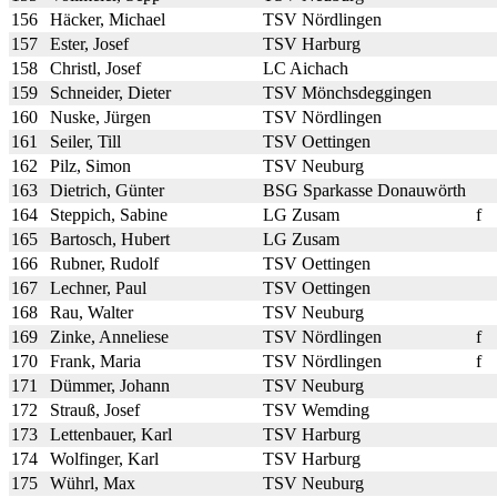
156
Häcker, Michael
TSV Nördlingen
157
Ester, Josef
TSV Harburg
158
Christl, Josef
LC Aichach
159
Schneider, Dieter
TSV Mönchsdeggingen
160
Nuske, Jürgen
TSV Nördlingen
161
Seiler, Till
TSV Oettingen
162
Pilz, Simon
TSV Neuburg
163
Dietrich, Günter
BSG Sparkasse Donauwörth
164
Steppich, Sabine
LG Zusam
f
165
Bartosch, Hubert
LG Zusam
166
Rubner, Rudolf
TSV Oettingen
167
Lechner, Paul
TSV Oettingen
168
Rau, Walter
TSV Neuburg
169
Zinke, Anneliese
TSV Nördlingen
f
170
Frank, Maria
TSV Nördlingen
f
171
Dümmer, Johann
TSV Neuburg
172
Strauß, Josef
TSV Wemding
173
Lettenbauer, Karl
TSV Harburg
174
Wolfinger, Karl
TSV Harburg
175
Wührl, Max
TSV Neuburg