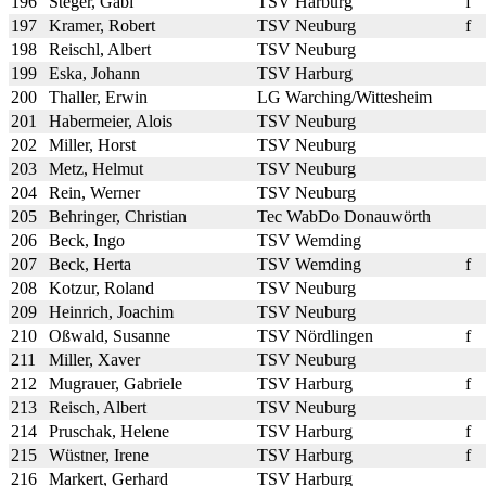
196
Steger, Gabi
TSV Harburg
f
197
Kramer, Robert
TSV Neuburg
f
198
Reischl, Albert
TSV Neuburg
199
Eska, Johann
TSV Harburg
200
Thaller, Erwin
LG Warching/Wittesheim
201
Habermeier, Alois
TSV Neuburg
202
Miller, Horst
TSV Neuburg
203
Metz, Helmut
TSV Neuburg
204
Rein, Werner
TSV Neuburg
205
Behringer, Christian
Tec WabDo Donauwörth
206
Beck, Ingo
TSV Wemding
207
Beck, Herta
TSV Wemding
f
208
Kotzur, Roland
TSV Neuburg
209
Heinrich, Joachim
TSV Neuburg
210
Oßwald, Susanne
TSV Nördlingen
f
211
Miller, Xaver
TSV Neuburg
212
Mugrauer, Gabriele
TSV Harburg
f
213
Reisch, Albert
TSV Neuburg
214
Pruschak, Helene
TSV Harburg
f
215
Wüstner, Irene
TSV Harburg
f
216
Markert, Gerhard
TSV Harburg