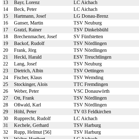
13
Bayr, Lorenz
LC Aichach
14
Beck, Peter
LC Aichach
15
Hartmann, Josef
LG Donau-Brenz
16
Ganser, Martin
TSV Neuburg
17
Gratzl, Rainer
TSV Dinkelsbühl
18
Brechenmacher, Josef
SV Fünfstetten
19
Backof, Rudolf
TSV Nördlingen
20
Frank, Jörg
TSV Nördlingen
21
Heckl, Harald
ESV Treuchtlingen
22
Lang, Josef
TSV Neuburg
23
Dietrich, Albin
TSV Oettingen
24
Fischer, Klaus
TSV Wemding
25
Stockinger, Alois
TTC Fremdingen
26
Weber, Peter
VSC Donauwörth
27
Ott, Frank
TSV Nördlingen
28
Oßwald, Karl
TSV Nördlingen
29
Höhl, Peter
TV 03 Feldkirchen
30
Rupprecht, Rudolf
LC Aichach
31
Kechele, Gerhard
TSV Harburg
32
Rupp, Helmut [56]
TSV Harburg
33
Walter, Heribert
LC Aichach