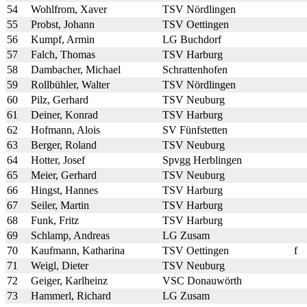
54
Wohlfrom, Xaver
TSV Nördlingen
55
Probst, Johann
TSV Oettingen
56
Kumpf, Armin
LG Buchdorf
57
Falch, Thomas
TSV Harburg
58
Dambacher, Michael
Schrattenhofen
59
Rollbühler, Walter
TSV Nördlingen
60
Pilz, Gerhard
TSV Neuburg
61
Deiner, Konrad
TSV Harburg
62
Hofmann, Alois
SV Fünfstetten
63
Berger, Roland
TSV Neuburg
64
Hotter, Josef
Spvgg Herblingen
65
Meier, Gerhard
TSV Neuburg
66
Hingst, Hannes
TSV Harburg
67
Seiler, Martin
TSV Harburg
68
Funk, Fritz
TSV Harburg
69
Schlamp, Andreas
LG Zusam
70
Kaufmann, Katharina
TSV Oettingen
f
71
Weigl, Dieter
TSV Neuburg
72
Geiger, Karlheinz
VSC Donauwörth
73
Hammerl, Richard
LG Zusam