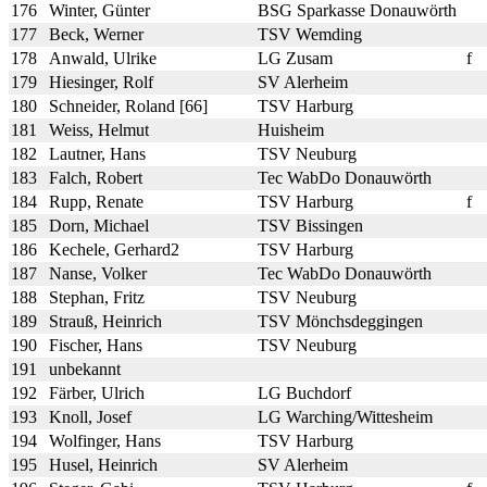
176
Winter, Günter
BSG Sparkasse Donauwörth
177
Beck, Werner
TSV Wemding
178
Anwald, Ulrike
LG Zusam
f
179
Hiesinger, Rolf
SV Alerheim
180
Schneider, Roland [66]
TSV Harburg
181
Weiss, Helmut
Huisheim
182
Lautner, Hans
TSV Neuburg
183
Falch, Robert
Tec WabDo Donauwörth
184
Rupp, Renate
TSV Harburg
f
185
Dorn, Michael
TSV Bissingen
186
Kechele, Gerhard2
TSV Harburg
187
Nanse, Volker
Tec WabDo Donauwörth
188
Stephan, Fritz
TSV Neuburg
189
Strauß, Heinrich
TSV Mönchsdeggingen
190
Fischer, Hans
TSV Neuburg
191
unbekannt
192
Färber, Ulrich
LG Buchdorf
193
Knoll, Josef
LG Warching/Wittesheim
194
Wolfinger, Hans
TSV Harburg
195
Husel, Heinrich
SV Alerheim