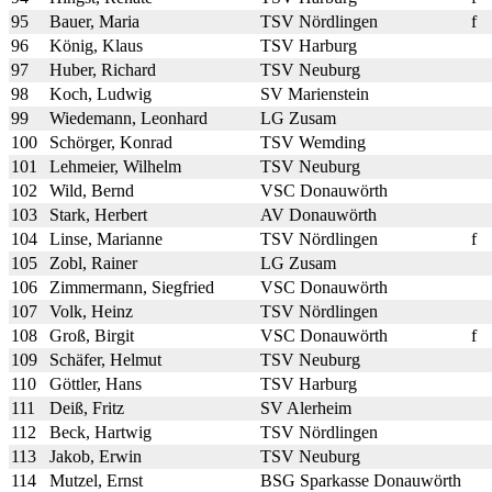
95
Bauer, Maria
TSV Nördlingen
f
96
König, Klaus
TSV Harburg
97
Huber, Richard
TSV Neuburg
98
Koch, Ludwig
SV Marienstein
99
Wiedemann, Leonhard
LG Zusam
100
Schörger, Konrad
TSV Wemding
101
Lehmeier, Wilhelm
TSV Neuburg
102
Wild, Bernd
VSC Donauwörth
103
Stark, Herbert
AV Donauwörth
104
Linse, Marianne
TSV Nördlingen
f
105
Zobl, Rainer
LG Zusam
106
Zimmermann, Siegfried
VSC Donauwörth
107
Volk, Heinz
TSV Nördlingen
108
Groß, Birgit
VSC Donauwörth
f
109
Schäfer, Helmut
TSV Neuburg
110
Göttler, Hans
TSV Harburg
111
Deiß, Fritz
SV Alerheim
112
Beck, Hartwig
TSV Nördlingen
113
Jakob, Erwin
TSV Neuburg
114
Mutzel, Ernst
BSG Sparkasse Donauwörth