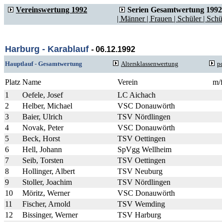
Vereinswertung 1992
Serien Gesamtwertung 1992
| Männer
| Frauen
| Schüler
| Schü
Harburg - Karablauf
- 06.12.1992
Hauptlauf - Gesamtwertung
Altersklassenwertung
p
Platz
Name
Verein
m/
1
Oefele, Josef
LC Aichach
2
Helber, Michael
VSC Donauwörth
3
Baier, Ulrich
TSV Nördlingen
4
Novak, Peter
VSC Donauwörth
5
Beck, Horst
TSV Oettingen
6
Hell, Johann
SpVgg Wellheim
7
Seib, Torsten
TSV Oettingen
8
Hollinger, Albert
TSV Neuburg
9
Stoller, Joachim
TSV Nördlingen
10
Möritz, Werner
VSC Donauwörth
11
Fischer, Arnold
TSV Wemding
12
Bissinger, Werner
TSV Harburg