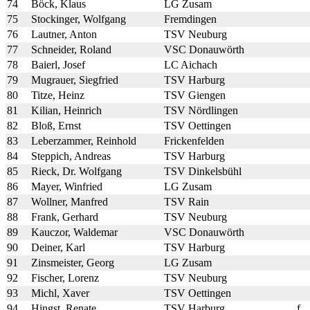
74
Böck, Klaus
LG Zusam
75
Stockinger, Wolfgang
Fremdingen
76
Lautner, Anton
TSV Neuburg
77
Schneider, Roland
VSC Donauwörth
78
Baierl, Josef
LC Aichach
79
Mugrauer, Siegfried
TSV Harburg
80
Titze, Heinz
TSV Giengen
81
Kilian, Heinrich
TSV Nördlingen
82
Bloß, Ernst
TSV Oettingen
83
Leberzammer, Reinhold
Frickenfelden
84
Steppich, Andreas
TSV Harburg
85
Rieck, Dr. Wolfgang
TSV Dinkelsbühl
86
Mayer, Winfried
LG Zusam
87
Wollner, Manfred
TSV Rain
88
Frank, Gerhard
TSV Neuburg
89
Kauczor, Waldemar
VSC Donauwörth
90
Deiner, Karl
TSV Harburg
91
Zinsmeister, Georg
LG Zusam
92
Fischer, Lorenz
TSV Neuburg
93
Michl, Xaver
TSV Oettingen
94
Hingst, Renate
TSV Harburg
f