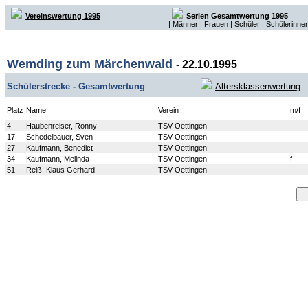
Vereinswertung 1995
Serien Gesamtwertung 1995
| Männer
| Frauen
| Schüler
| Schülerinnen
Wemding zum Märchenwald
- 22.10.1995
Schülerstrecke - Gesamtwertung
Altersklassenwertung
Platz
Name
Verein
m/f
4
Haubenreiser, Ronny
TSV Oettingen
17
Schedelbauer, Sven
TSV Oettingen
27
Kaufmann, Benedict
TSV Oettingen
34
Kaufmann, Melinda
TSV Oettingen
f
51
Reiß, Klaus Gerhard
TSV Oettingen