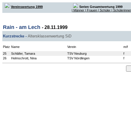
Vereinswertung 1999
Serien Gesamtwertung 1999
| Männer
| Frauen
| Schüler
| Schülerinnen
Rain - am Lech
- 28.11.1999
Kurzstrecke -
Altersklassenwertung SiD
Platz
Name
Verein
m/f
25
Schläfer, Tamara
TSV Neuburg
f
26
Helmschrott, Nina
TSV Nördlingen
f