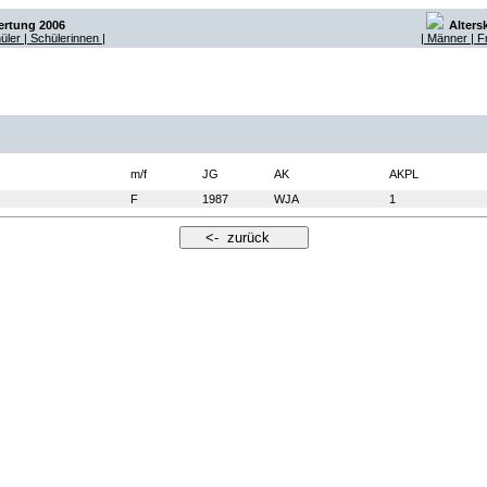
ertung 2006
Alters
hüler
| Schülerinnen |
| Männer
| 
m/f
JG
AK
AKPL
F
1987
WJA
1