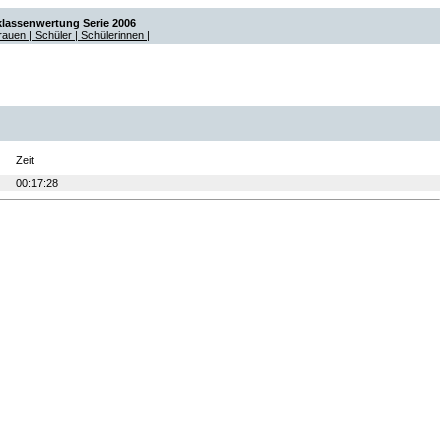
klassenwertung Serie 2006
Frauen
| Schüler
| Schülerinnen |
Zeit
00:17:28