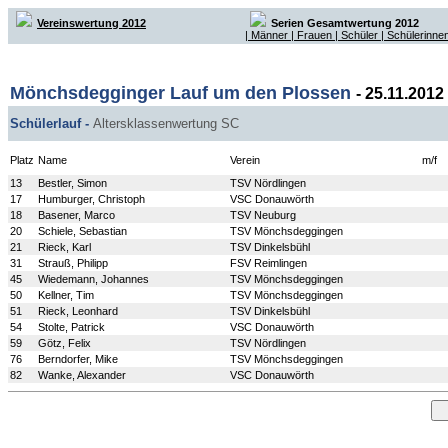
Vereinswertung 2012
Serien Gesamtwertung 2012
| Männer
| Frauen
| Schüler
| Schülerinnen
Mönchsdegginger Lauf um den Plossen
- 25.11.2012
Schülerlauf -
Altersklassenwertung SC
Platz
Name
Verein
m/f
13
Bestler, Simon
TSV Nördlingen
17
Humburger, Christoph
VSC Donauwörth
18
Basener, Marco
TSV Neuburg
20
Schiele, Sebastian
TSV Mönchsdeggingen
21
Rieck, Karl
TSV Dinkelsbühl
31
Strauß, Philipp
FSV Reimlingen
45
Wiedemann, Johannes
TSV Mönchsdeggingen
50
Kellner, Tim
TSV Mönchsdeggingen
51
Rieck, Leonhard
TSV Dinkelsbühl
54
Stolte, Patrick
VSC Donauwörth
59
Götz, Felix
TSV Nördlingen
76
Berndorfer, Mike
TSV Mönchsdeggingen
82
Wanke, Alexander
VSC Donauwörth