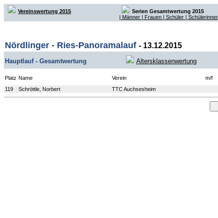
Vereinswertung 2015
Serien Gesamtwertung 2015
| Männer
| Frauen
| Schüler
| Schülerinnen
Nördlinger - Ries-Panoramalauf
- 13.12.2015
Hauptlauf - Gesamtwertung
Altersklassenwertung
Platz
Name
Verein
m/f
119
Schröttle, Norbert
TTC Auchsesheim