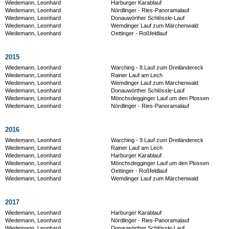
Wiedemann, Leonhard
Harburger Karablauf
Wiedemann, Leonhard
Nördlinger - Ries-Panoramalauf
Wiedemann, Leonhard
Donauwörther Schlössle-Lauf
Wiedemann, Leonhard
Wemdinger Lauf zum Märchenwald
Wiedemann, Leonhard
Oettinger - Roßfeldlauf
2015
Wiedemann, Leonhard
Warching - 8.Lauf zum Dreiländereck
Wiedemann, Leonhard
Rainer Lauf am Lech
Wiedemann, Leonhard
Wemdinger Lauf zum Märchenwald
Wiedemann, Leonhard
Donauwörther Schlössle-Lauf
Wiedemann, Leonhard
Mönchsdegginger Lauf um den Plossen
Wiedemann, Leonhard
Nördlinger - Ries-Panoramalauf
2016
Wiedemann, Leonhard
Warching - 9.Lauf zum Dreiländereck
Wiedemann, Leonhard
Rainer Lauf am Lech
Wiedemann, Leonhard
Harburger Karablauf
Wiedemann, Leonhard
Mönchsdegginger Lauf um den Plossen
Wiedemann, Leonhard
Oettinger - Roßfeldlauf
Wiedemann, Leonhard
Wemdinger Lauf zum Märchenwald
2017
Wiedemann, Leonhard
Harburger Karablauf
Wiedemann, Leonhard
Nördlinger - Ries-Panoramalauf
Wiedemann, Leonhard
Donauwörther Schlössle-Lauf