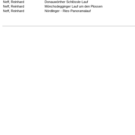
Neff, Reinhard
Donauwörther Schlössle-Lauf
Neff, Reinhard
Mönchsdegginger Lauf um den Plossen
Neff, Reinhard
Nördlinger - Ries-Panoramalauf