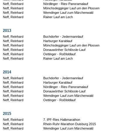
Neff, Reinhard
Nördlinger - Ries-Panoramalauf
Neff, Reinhard
Mönchsdegginger Lauf um den Plossen
Neff, Reinhard
Wemdinger Lauf zum Märchenwald
Neff, Reinhard
Rainer Lauf am Lech
2013
Neff, Reinhard
Buchdorfer - Jedermannlauf
Neff, Reinhard
Harburger Karablauf
Neff, Reinhard
Mönchsdegginger Lauf um den Plossen
Neff, Reinhard
Donauwörther Schlössle-Lauf
Neff, Reinhard
Oettinger - Roßfeldlauf
Neff, Reinhard
Rainer Lauf am Lech
2014
Neff, Reinhard
Buchdorfer - Jedermannlauf
Neff, Reinhard
Harburger Karablauf
Neff, Reinhard
Nördlinger - Ries-Panoramalauf
Neff, Reinhard
Donauwörther Schlössle-Lauf
Neff, Reinhard
Wemdinger Lauf zum Märchenwald
Neff, Reinhard
Oettinger - Roßfeldlauf
2015
Neff, Reinhard
7. IPF-Ries Halbmarathon
Neff, Reinhard
Rhein-Ruhr-Marathon Duisburg 2015
Neff, Reinhard
Wemdinger Lauf zum Märchenwald