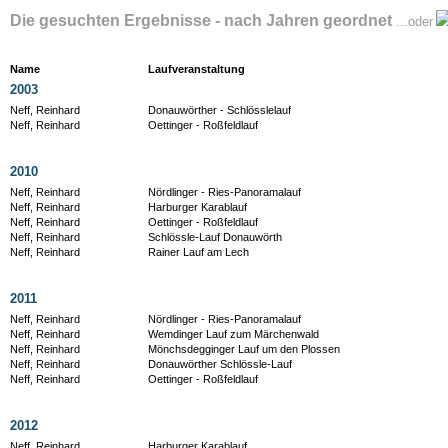
Die gesuchten Ergebnisse - nach Jahren geordnet
...oder
Name
Laufveranstaltung
2003
Neff, Reinhard
Donauwörther - Schlösslelauf
Neff, Reinhard
Oettinger - Roßfeldlauf
2010
Neff, Reinhard
Nördlinger - Ries-Panoramalauf
Neff, Reinhard
Harburger Karablauf
Neff, Reinhard
Oettinger - Roßfeldlauf
Neff, Reinhard
Schlössle-Lauf Donauwörth
Neff, Reinhard
Rainer Lauf am Lech
2011
Neff, Reinhard
Nördlinger - Ries-Panoramalauf
Neff, Reinhard
Wemdinger Lauf zum Märchenwald
Neff, Reinhard
Mönchsdegginger Lauf um den Plossen
Neff, Reinhard
Donauwörther Schlössle-Lauf
Neff, Reinhard
Oettinger - Roßfeldlauf
2012
Neff, Reinhard
Harburger Karablauf