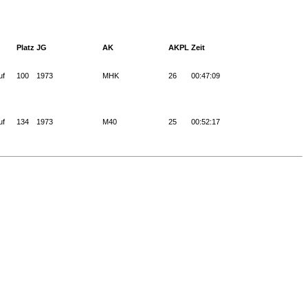
Platz
JG
AK
AKPL
Zeit
uf
100
1973
MHK
26
00:47:09
uf
134
1973
M40
25
00:52:17