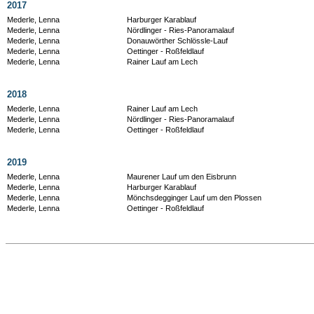
2017
Mederle, Lenna
Harburger Karablauf
Mederle, Lenna
Nördlinger - Ries-Panoramalauf
Mederle, Lenna
Donauwörther Schlössle-Lauf
Mederle, Lenna
Oettinger - Roßfeldlauf
Mederle, Lenna
Rainer Lauf am Lech
2018
Mederle, Lenna
Rainer Lauf am Lech
Mederle, Lenna
Nördlinger - Ries-Panoramalauf
Mederle, Lenna
Oettinger - Roßfeldlauf
2019
Mederle, Lenna
Maurener Lauf um den Eisbrunn
Mederle, Lenna
Harburger Karablauf
Mederle, Lenna
Mönchsdegginger Lauf um den Plossen
Mederle, Lenna
Oettinger - Roßfeldlauf