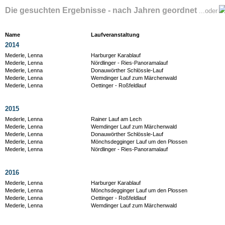
Die gesuchten Ergebnisse - nach Jahren geordnet
...oder
Name
Laufveranstaltung
2014
Mederle, Lenna
Harburger Karablauf
Mederle, Lenna
Nördlinger - Ries-Panoramalauf
Mederle, Lenna
Donauwörther Schlössle-Lauf
Mederle, Lenna
Wemdinger Lauf zum Märchenwald
Mederle, Lenna
Oettinger - Roßfeldlauf
2015
Mederle, Lenna
Rainer Lauf am Lech
Mederle, Lenna
Wemdinger Lauf zum Märchenwald
Mederle, Lenna
Donauwörther Schlössle-Lauf
Mederle, Lenna
Mönchsdegginger Lauf um den Plossen
Mederle, Lenna
Nördlinger - Ries-Panoramalauf
2016
Mederle, Lenna
Harburger Karablauf
Mederle, Lenna
Mönchsdegginger Lauf um den Plossen
Mederle, Lenna
Oettinger - Roßfeldlauf
Mederle, Lenna
Wemdinger Lauf zum Märchenwald