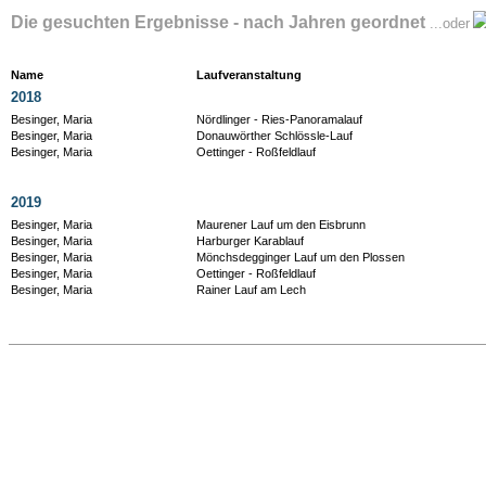
Die gesuchten Ergebnisse - nach Jahren geordnet
...oder
Name
Laufveranstaltung
2018
Besinger, Maria
Nördlinger - Ries-Panoramalauf
Besinger, Maria
Donauwörther Schlössle-Lauf
Besinger, Maria
Oettinger - Roßfeldlauf
2019
Besinger, Maria
Maurener Lauf um den Eisbrunn
Besinger, Maria
Harburger Karablauf
Besinger, Maria
Mönchsdegginger Lauf um den Plossen
Besinger, Maria
Oettinger - Roßfeldlauf
Besinger, Maria
Rainer Lauf am Lech