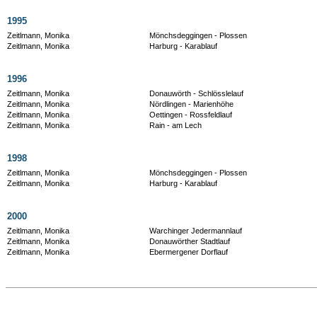
1995
Zeitlmann, Monika
Mönchsdeggingen - Plossen
Zeitlmann, Monika
Harburg - Karablauf
1996
Zeitlmann, Monika
Donauwörth - Schlösslelauf
Zeitlmann, Monika
Nördlingen - Marienhöhe
Zeitlmann, Monika
Oettingen - Rossfeldlauf
Zeitlmann, Monika
Rain - am Lech
1998
Zeitlmann, Monika
Mönchsdeggingen - Plossen
Zeitlmann, Monika
Harburg - Karablauf
2000
Zeitlmann, Monika
Warchinger Jedermannlauf
Zeitlmann, Monika
Donauwörther Stadtlauf
Zeitlmann, Monika
Ebermergener Dorflauf