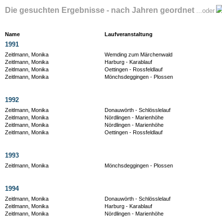
Die gesuchten Ergebnisse - nach Jahren geordnet
...oder
Name
Laufveranstaltung
1991
Zeitlmann, Monika
Wemding zum Märchenwald
Zeitlmann, Monika
Harburg - Karablauf
Zeitlmann, Monika
Oettingen - Rossfeldlauf
Zeitlmann, Monika
Mönchsdeggingen - Plossen
1992
Zeitlmann, Monika
Donauwörth - Schlösslelauf
Zeitlmann, Monika
Nördlingen - Marienhöhe
Zeitlmann, Monika
Nördlingen - Marienhöhe
Zeitlmann, Monika
Oettingen - Rossfeldlauf
1993
Zeitlmann, Monika
Mönchsdeggingen - Plossen
1994
Zeitlmann, Monika
Donauwörth - Schlösslelauf
Zeitlmann, Monika
Harburg - Karablauf
Zeitlmann, Monika
Nördlingen - Marienhöhe