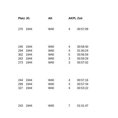
Platz
JG
AK
AKPL
Zeit
270
1944
W40
4
00:57:09
245
1944
W40
4
00:58:40
294
1944
W40
4
01:00:24
302
1944
W40
5
00:56:59
263
1944
W40
3
00:59:29
273
1944
W40
3
00:57:02
244
1944
W40
4
00:57:16
299
1944
W40
3
00:57:34
327
1944
W40
4
00:53:22
243
1944
W40
7
01:01:47