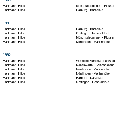
Hartmann, Hilde
Mönchsdeggingen - Plossen
Hartmann, Hilde
Harburg - Karablauf
1991
Hartmann, Hilde
Harburg - Karablauf
Hartmann, Hilde
Oettingen - Rossfeldlauf
Hartmann, Hilde
Mönchsdeggingen - Plossen
Hartmann, Hilde
Nördlingen - Marienhöhe
1992
Hartmann, Hilde
Wemding zum Märchenwald
Hartmann, Hilde
Donauwörth - Schlösslelauf
Hartmann, Hilde
Nördlingen - Marienhöhe
Hartmann, Hilde
Nördlingen - Marienhöhe
Hartmann, Hilde
Harburg - Karablauf
Hartmann, Hilde
Oettingen - Rossfeldlauf