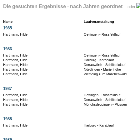
Die gesuchten Ergebnisse - nach Jahren geordnet
...oder
Name
Laufveranstaltung
1985
Hartmann, Hilde
Oettingen - Rossfeldlauf
1986
Hartmann, Hilde
Oettingen - Rossfeldlauf
Hartmann, Hilde
Harburg - Karablauf
Hartmann, Hilde
Donauwörth - Schlösslelauf
Hartmann, Hilde
Nördlingen - Marienhöhe
Hartmann, Hilde
Wemding zum Märchenwald
1987
Hartmann, Hilde
Oettingen - Rossfeldlauf
Hartmann, Hilde
Donauwörth - Schlösslelauf
Hartmann, Hilde
Mönchsdeggingen - Plossen
1988
Hartmann, Hilde
Harburg - Karablauf
1989