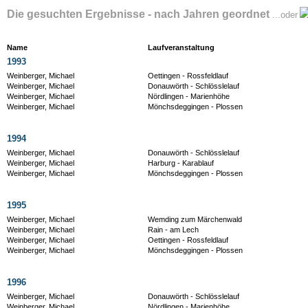
Die gesuchten Ergebnisse - nach Jahren geordnet
...oder
Name
Laufveranstaltung
1993
Weinberger, Michael
Oettingen - Rossfeldlauf
Weinberger, Michael
Donauwörth - Schlösslelauf
Weinberger, Michael
Nördlingen - Marienhöhe
Weinberger, Michael
Mönchsdeggingen - Plossen
1994
Weinberger, Michael
Donauwörth - Schlösslelauf
Weinberger, Michael
Harburg - Karablauf
Weinberger, Michael
Mönchsdeggingen - Plossen
1995
Weinberger, Michael
Wemding zum Märchenwald
Weinberger, Michael
Rain - am Lech
Weinberger, Michael
Oettingen - Rossfeldlauf
Weinberger, Michael
Mönchsdeggingen - Plossen
1996
Weinberger, Michael
Donauwörth - Schlösslelauf
Weinberger, Michael
Nördlingen - Marienhöhe