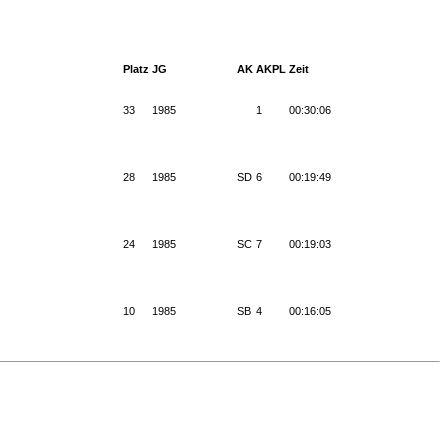
Platz
JG
AK
AKPL
Zeit
33
1985
1
00:30:06
28
1985
SD
6
00:19:49
24
1985
SC
7
00:19:03
10
1985
SB
4
00:16:05