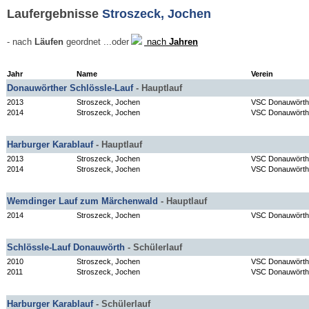
Laufergebnisse
Stroszeck, Jochen
- nach
Läufen
geordnet
...oder
nach
Jahren
Jahr
Name
Verein
Donauwörther Schlössle-Lauf
- Hauptlauf
2013
Stroszeck, Jochen
VSC Donauwörth
2014
Stroszeck, Jochen
VSC Donauwörth
Harburger Karablauf
- Hauptlauf
2013
Stroszeck, Jochen
VSC Donauwörth
2014
Stroszeck, Jochen
VSC Donauwörth
Wemdinger Lauf zum Märchenwald
- Hauptlauf
2014
Stroszeck, Jochen
VSC Donauwörth
Schlössle-Lauf Donauwörth
- Schülerlauf
2010
Stroszeck, Jochen
VSC Donauwörth
2011
Stroszeck, Jochen
VSC Donauwörth
Harburger Karablauf
- Schülerlauf