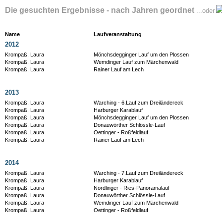
Die gesuchten Ergebnisse - nach Jahren geordnet
...oder
Name
Laufveranstaltung
2012
Krompaß, Laura
Mönchsdegginger Lauf um den Plossen
Krompaß, Laura
Wemdinger Lauf zum Märchenwald
Krompaß, Laura
Rainer Lauf am Lech
2013
Krompaß, Laura
Warching - 6.Lauf zum Dreiländereck
Krompaß, Laura
Harburger Karablauf
Krompaß, Laura
Mönchsdegginger Lauf um den Plossen
Krompaß, Laura
Donauwörther Schlössle-Lauf
Krompaß, Laura
Oettinger - Roßfeldlauf
Krompaß, Laura
Rainer Lauf am Lech
2014
Krompaß, Laura
Warching - 7.Lauf zum Dreiländereck
Krompaß, Laura
Harburger Karablauf
Krompaß, Laura
Nördlinger - Ries-Panoramalauf
Krompaß, Laura
Donauwörther Schlössle-Lauf
Krompaß, Laura
Wemdinger Lauf zum Märchenwald
Krompaß, Laura
Oettinger - Roßfeldlauf