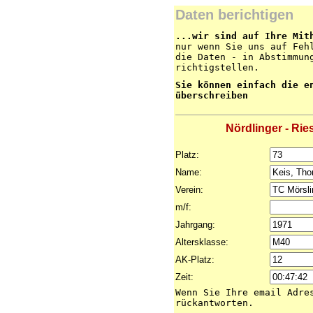
Daten berichtigen
...wir sind auf Ihre Mit
nur wenn Sie uns auf Feh
die Daten - in Abstimmun
richtigstellen.
Sie können einfach die e
überschreiben
Nördlinger - Rie
Platz:
Name:
Verein:
m/f:
Jahrgang:
Altersklasse:
AK-Platz:
Zeit:
Wenn Sie Ihre email Adre
rückantworten.