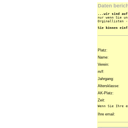
Daten beric
...wir sind auf
nur wenn Sie un
Orginallisten -
Sie können einf
Platz:
Name:
Verein:
m/f:
Jahrgang:
Altersklasse:
AK-Platz:
Zeit:
Wenn Sie Ihre e
Ihre email: