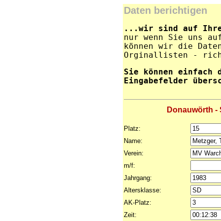
Daten berichtigen
...wir sind auf Ihr
nur wenn Sie uns au
können wir die Date
Orginallisten - ric
Sie können einfach 
Eingabefelder übers
Donauwörth - S
Platz:
Name:
Verein:
m/f:
Jahrgang:
Altersklasse:
AK-Platz:
Zeit: