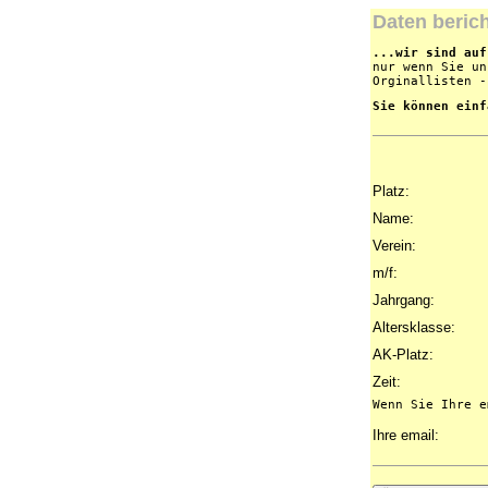
Daten beric
...wir sind auf
nur wenn Sie un
Orginallisten -
Sie können einf
Platz:
Name:
Verein:
m/f:
Jahrgang:
Altersklasse:
AK-Platz:
Zeit:
Wenn Sie Ihre e
Ihre email: