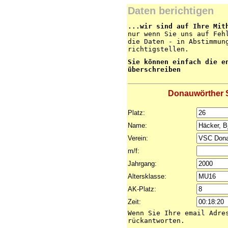
Daten berichtigen
...wir sind auf Ihre Mit
nur wenn Sie uns auf Feh
die Daten - in Abstimmun
richtigstellen.
Sie können einfach die e
überschreiben
Donauwörther S
Platz:
Name:
Verein:
m/f:
Jahrgang:
Altersklasse:
AK-Platz:
Zeit:
Wenn Sie Ihre email Adre
rückantworten.