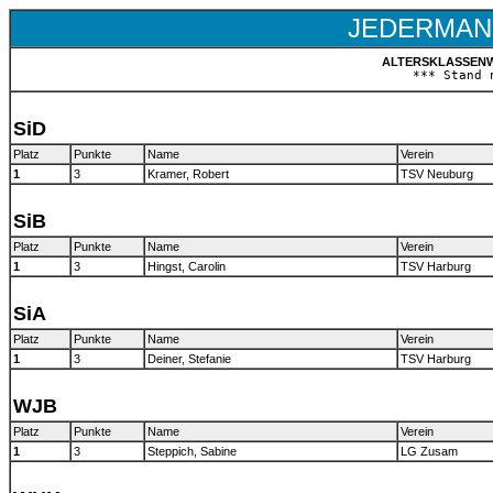
JEDERMANN
ALTERSKLASSENW
*** Stand 
SiD
Platz
Punkte
Name
Verein
1
3
Kramer, Robert
TSV Neuburg
SiB
Platz
Punkte
Name
Verein
1
3
Hingst, Carolin
TSV Harburg
SiA
Platz
Punkte
Name
Verein
1
3
Deiner, Stefanie
TSV Harburg
WJB
Platz
Punkte
Name
Verein
1
3
Steppich, Sabine
LG Zusam