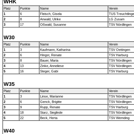
WHK
Platz
Punkte
Name
Verein
1
6
Fleisch, Gisela
TUS Treuchtling
2
8
Anwald, Ulrike
LG Zusam
3
17
Oßwald, Susanne
TSV Nördlingen
W30
Platz
Punkte
Name
Verein
1
3
Kaufmann, Katharina
TSV Oettingen
2
6
Hingst, Renate
TSV Harburg
3
8
Bauer, Maria
TSV Nördlingen
4
13
Zinke, Anneliese
TSV Nördlingen
5
16
Steger, Gabi
TSV Harburg
W35
Platz
Punkte
Name
Verein
1
3
Linse, Marianne
TSV Nördlingen
2
6
Genck, Brigitte
TSV Nördlingen
3
9
Rupp, Renate
TSV Harburg
4
18
Starz, Sieglinde
TSV Nördlingen
5
22
Beck, Herta
TSV Wemding
W40