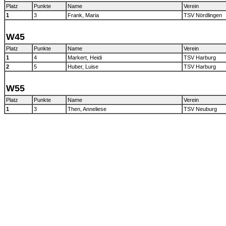
Platz
Punkte
Name
Verein
1
3
Frank, Maria
TSV Nördlingen
W45
Platz
Punkte
Name
Verein
1
4
Markert, Heidi
TSV Harburg
2
5
Huber, Luise
TSV Harburg
W55
Platz
Punkte
Name
Verein
1
3
Then, Anneliese
TSV Neuburg